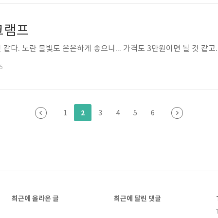
크램프
 같다. 노란 불빛도 은은하게 좋으니... 가격도 3만원이면 될 것 같고...
25
2
1
3
4
5
6
최근에 올라온 글
최근에 달린 댓글