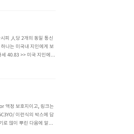
6 1155를 거쳐서 계속 호환
아시다시피 人당 2개의 동일 통신
서 하나는 미국내 지인에게 보
세 40.83 >> 미국 지인에게
당 약 411 달러 만약, 1개
간도 많이 걸리고 친구한테 거쳐갔다
ctor 액정 보호지이고, 링크는
009W6C3YO/ 이런식의 박스에 담
기로 많이 뿌린 다음에 말려
있고, 안에 주요 구성물이 있