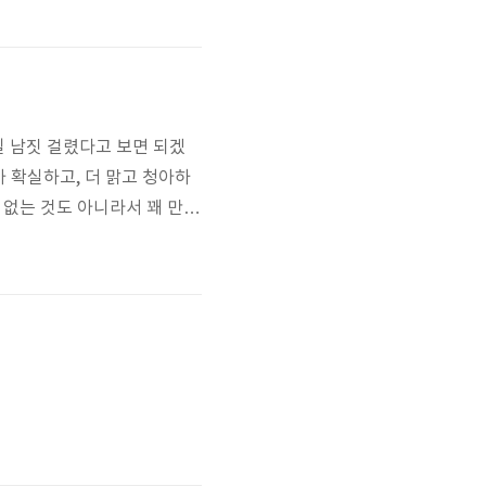
일 남짓 걸렸다고 보면 되겠
가 확실하고, 더 맑고 청아하
 없는 것도 아니라서 꽤 만족
결제 해서 구매한 것인데 2
 오래되긴 했는데 이제 신었다.