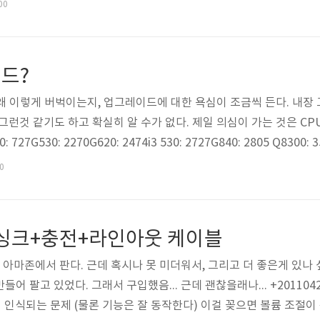
 없고 그렇다는데 초보인 나는 그런거 잘 모르겠고, 싸게 구해서 대체
00
X만 쓴다는 것은 에러... Apple TV에서 나오는 Optical out을 간단
드?
템이 왜 이렇게 버벅이는지, 업그레이드에 대한 욕심이 조금씩 든다. 내
그런것 같기도 하고 확실히 알 수가 없다. 제일 의심이 가는 것은 CPU. 
7G530: 2270G620: 2474i3 530: 2727G840: 2805 Q8300: 355
 3570: 7078 이러하다. AMD e350은 친히 성능이 구린 것을 확인했고,
10
 쓰는 Q8300 정도만 되면 될것 같은데, 점수로는 i3 530과 크게 
 싱크+충전+라인아웃 케이블
 아마존에서 판다. 근데 혹시나 못 미더워서, 그리고 더 좋은게 있나 
걸 만들어 팔고 있었다. 그래서 구입했음... 근데 괜찮을래나... +2011
인식되는 문제 (물론 기능은 잘 동작한다) 이걸 꽂으면 볼륨 조절이