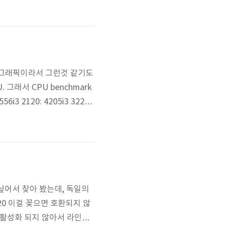
로 만족한다. 근데 USB 사
..
장 그래픽이라서 그런것 같기도
그래서 CPU benchmark
6i3 2120: 4205i3 3220:
 G530이나 G620으로 넘어가는
차이가 안 나지..
싶어서 찾아 봤는데, 독일의
0420 이걸 꽂으면 호환되지 않
 활성화 되지 않아서 라인아