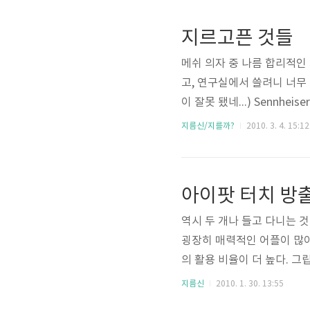
지르고픈 것들
메쉬 의자 중 나름 합리적인
고, 연구실에서 쓸려니 너무 
이 잘못 됐네...) Sennhe
울도 가고... 역시 지름은 타
지름신/지를까?
2010. 3. 4. 15:12
아이팟 터치 방
역시 두 개나 들고 다니는 것
굉장히 매력적인 어플이 많아
의 활용 비율이 더 높다. 그
고 생각한다. 나중에 아이폰을
지름신
2010. 1. 30. 13:55