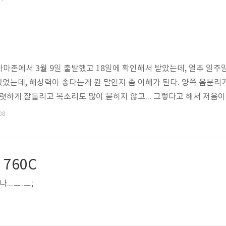
 아마존에서 3월 9일 출발했고 18일에 확인해서 받았는데, 얼추 일주
 있었는데, 해상력이 좋다는게 뭔 말인지 좀 이해가 된다. 양쪽 음분리
렷하게 잘들리고 목소리도 많이 묻히지 않고... 그렇다고 해서 저음이
성능이라고들 하는데 싸게 잘 샀다고 생각한다. 우리V체크카드로 해외 
08
.5만원 정도 출금 되었다. 뉴발란스 550 생일 선물로 받은 것이니 좀
인터넷에 널린 다른 색도 괜찮아보이는 -_-; 뉴발은 ..
7 760C
...ㅡ.ㅡ;