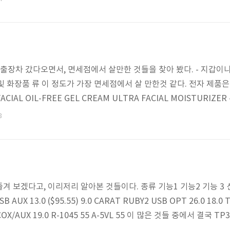
와 보호지를 포함해서, 고무 밀대, 닦아내는 부드러운 천, 뭐 이런 일
거라고 생..
PH 출장차 갔다오면서, 면세점에서 살만한 것들을 찾아 봤다. - 지갑이나
 및 화장품 류 이 정도가 가장 면세점에서 살 만한것 같다. 전자 제품은
CIAL OIL-FREE GEL CREAM ULTRA FACIAL MOISTURIZE
LY UV DEFENSE SPF 50 PA+++ UVA - 이건 선크림인데 이미 가
8
.. 향초에는 지식이 없고 켰다가 끄기 귀찮아 디퓨저를 알아 봤는데,
번 즐겨 보겠다고, 이리저리 알아본 것들이다. 종류 기능1 기능2 기능 3 
USB AUX 13.0 ($95.55) 9.0 CARAT RUBY2 USB OPT 26.0 18.0
 COX/AUX 19.0 R-1045 55 A-5VL 55 이 많은 것들 중에서 결국 