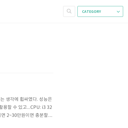
CATEGORY
까 하는 생각에 휩싸였다. 성능은
수 있고...CPU: i3 32
 조합이면 2~30만원이면 충분할
 낮아지지 않을까 하는 기대감