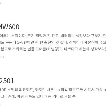
륨 조절 기능이 있는 제품(앰프나 DAC)이어야만 유용한 문제로 사용
6
 MW600
 아래는 소감이다. 크기 적당한 것 같고, 배터리는 생각보다 그렇게 오
도 듣는데 5~6번이면 한 번 충전인 것 같다. 정확하게 재본적이 없
 기본으로 끼워주는 번들 이어폰(커널형)이 나쁘다고 하는데 생각보다는
 꽂으면 본체 크기나 이어폰 줄 말아놓은 덩치나 그게 그거라서 러닝
0:24
서 커널형이 아무래도 좋고. 다만 터치 노이즈라고 하나? 커널형 특
정도로 처음에는 어색했는데, 익숙해지고 한 번 등록해 놓고 나니 켜.
 2501
SATA HDD 스펙의 외장하드, 하지만 내부 iso 파일 마운트를 시켜서 가
 그러길레, 이런 제품도 있다 하는 의미로 글을 씀.
54