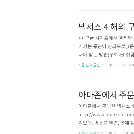
이 이유 중 하나이고, 하스웰에
이 될 거라는 소식..
넥서스 4 해외 
>> 구글 사이트에서 결제한 금액
기기는 통관이 안되므로, (
내어 받는 방법(우회)을 취함 
갔다가 다시 한국으로 오는 1개
지름신/지름신고
2013. 1. 22. 23:
씩 시간을 두고 주문했다면, 34
오는건 USPS라 추적도 안..
아마존에서 주문
아마존에서 구매한 넥서스 4 악
http://www.amazon.com
겨있다. 박스를 열면, 안에
서 점착 시키는 방식이어서 
지름신/지름신고
2013. 1. 7. 01:0