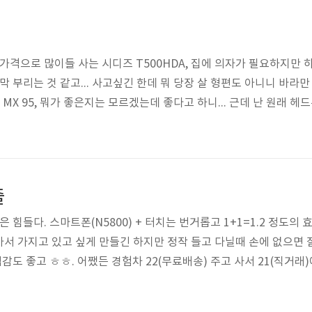
 가격으로 많이들 사는 시디즈 T500HDA, 집에 의자가 필요하지만 
막 부리는 것 같고... 사고싶긴 한데 뭐 당장 살 형편도 아니니 바라만 
iser MX 95, 뭐가 좋은지는 모르겠는데 좋다고 하니... 근데 난 원래
이밍? ㅎㅎ
출
은 힘들다. 스마트폰(N5800) + 터치는 번거롭고 1+1=1.2 정도의
서 가지고 있고 싶게 만들긴 하지만 정작 들고 다닐때 손에 없으면 잘 
립감도 좋고 ㅎㅎ. 어쨌든 경험차 22(무료배송) 주고 사서 21(직거
 사면 샀지 터치를 살 일은 없을 것 같다.