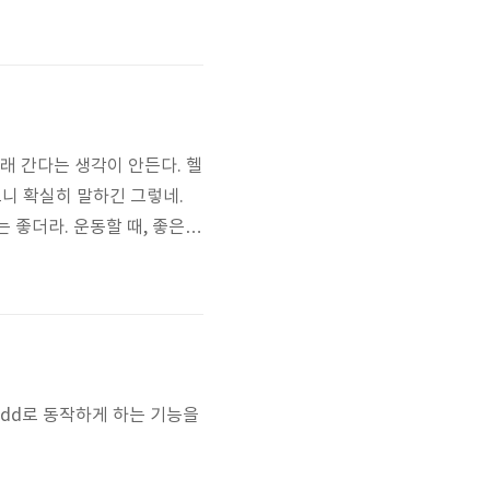
을 보류 중 ㅠㅠ
래 간다는 생각이 안든다. 헬
으니 확실히 말하긴 그렇네.
 좋더라. 운동할 때, 좋은
머신 뛸때 굉장히 불편하다.
유의 그것은 좀 짜증난다. 페
.
상 odd로 동작하게 하는 기능을