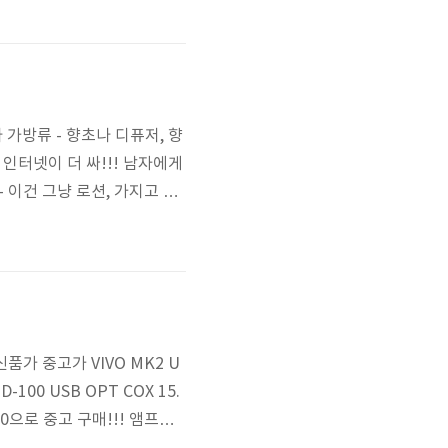
반적인 구성품이 들어있다. 당
 가방류 - 향초나 디퓨저, 향
 인터넷이 더 싸!!! 남자에게
R - 이건 그냥 로션, 가지고 있
지고 있는거 이 정도? 다음엔 수분
 양키 캔들에서 나온 디퓨저가
신품가 중고가 VIVO MK2 U
 TD-100 USB OPT COX 15.
TP30으로 중고 구매!!! 앰프의