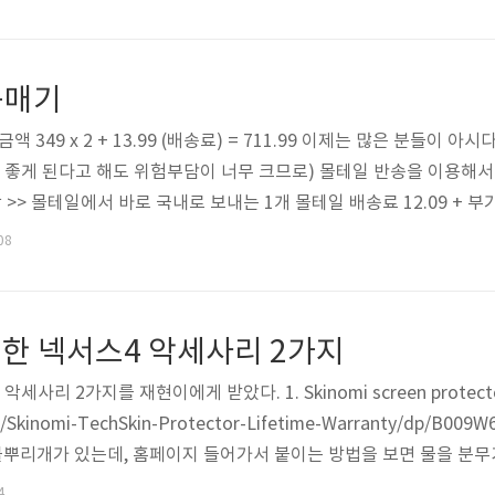
서 LGA 1150으로 소켓 규격이 바뀐다고 했지만, 쿨러는 LGA 115
구매기
 349 x 2 + 13.99 (배송료) = 711.99 이제는 많은 분들이 
운 좋게 된다고 해도 위험부담이 너무 크므로) 몰테일 반송을 이용해
>> 몰테일에서 바로 국내로 보내는 1개 몰테일 배송료 12.09 + 부가
 반송수수료 7 + 현지반송료 8 + 한국으로 배송료 42.7 계산하면 개
08
9 + 13.99 + 12.09 + 40.83 = 415.91 차이가 없네다. 시
한 넥서스4 악세사리 2가지
세사리 2가지를 재현이에게 받았다. 1. Skinomi screen prote
/Skinomi-TechSkin-Protector-Lifetime-Warranty/dp/B
 물뿌리개가 있는데, 홈페이지 들어가서 붙이는 방법을 보면 물을 분무
물뿌리개가 들어가 있다. 윗 쪽 면에는 제품 붙이는 방법이 인쇄되어 
4