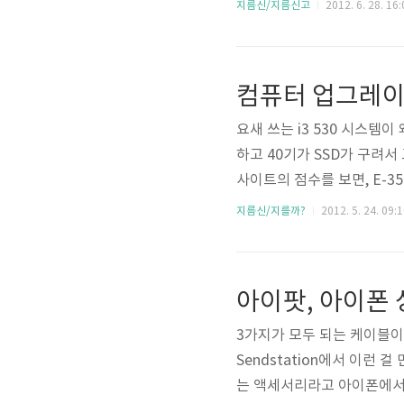
출력이 부족하면 소리에 힘이
지름신/지름신고
2012. 6. 28. 16:
운드 카드 기능은 쓰지 않고 AU
컴퓨터 업그레이
요새 쓰는 i3 530 시스
하고 40기가 SSD가 구려서 
사이트의 점수를 보면, E-350: 72
4595i5 2500: 6594i5
지름신/지를까?
2012. 5. 24. 09:
것은 다운 그레이드. 연구실에서
아이팟, 아이폰
3가지가 모두 되는 케이블이
Sendstation에서 이런 
는 액세서리라고 아이폰에서 