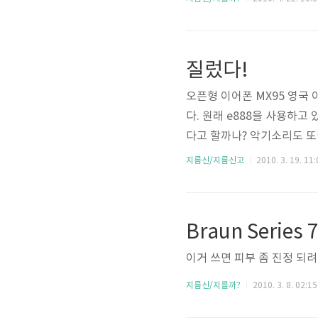
질렀다!
오픈형 이어폰 MX95 영국
다. 원래 e888을 사용하고
다고 할까나? 악기소리도 또
스럽니다. A8이 이정도의 
지름신/지름신고
2010. 3. 19. 11:
5.xx 파운드 출금하니까 4
550이 3가지 색이 있던데, 
Braun Series 
이거 쓰면 피부 좀 진정 되려나
지름신/지를까?
2010. 3. 8. 02:15