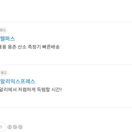
광고
큐헬퍼스
waukee MW600 휴대용 용존 산소 측정기 빠른배송
광고
도 알리익스프레스
 알리에서 저렴하게 득템할 시간!
기