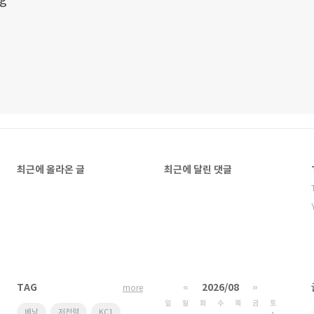
og
최근에 올라온 글
최근에 달린 댓글
TAG
«
2026/08
»
more
일
월
화
수
목
금
토
베낭
저전력
KC1