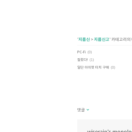
지름신
지름신고
'
>
' 카테고리의
(0)
PC-Fi
(1)
질렀다!
(0)
일단 아이팟 터치 구매
댓글