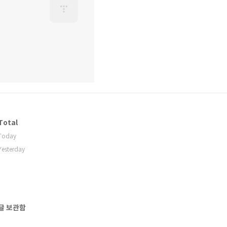
Total
Today
Yesterday
글 보관함