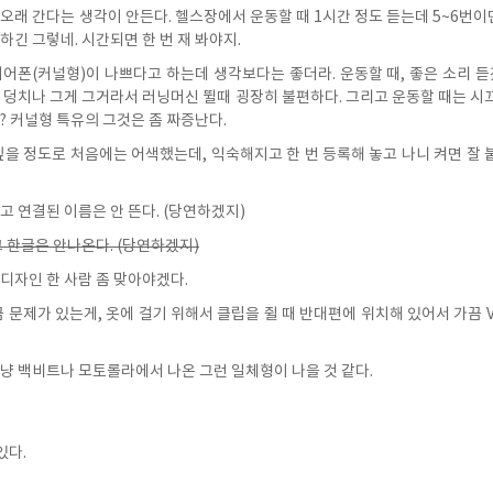
래 간다는 생각이 안든다. 헬스장에서 운동할 때 1시간 정도 듣는데 5~6번이면
긴 그렇네. 시간되면 한 번 재 봐야지.
어폰(커널형)이 나쁘다고 하는데 생각보다는 좋더라. 운동할 때, 좋은 소리 듣
 덩치나 그게 그거라서 러닝머신 뛸때 굉장히 불편하다. 그리고 운동할 때는 시
? 커널형 특유의 그것은 좀 짜증난다.
싶을 정도로 처음에는 어색했는데, 익숙해지고 한 번 등록해 놓고 나니 켜면 잘 
고 연결된 이름은 안 뜬다. (당연하겠지)
 한글은 안나온다. (당연하겠지)
디자인 한 사람 좀 맞아야겠다.
 문제가 있는게, 옷에 걸기 위해서 클립을 쥘 때 반대편에 위치해 있어서 가끔 Voi
냥 백비트나 모토롤라에서 나온 그런 일체형이 나을 것 같다.
있다.