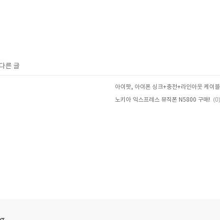
 다른 글
아이팟, 아이폰 싱크+충전+라인아웃 케이블
(0
노키아 익스프레스 뮤직폰 N5800 구매!