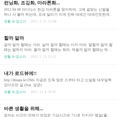
런닝화, 조깅화, 마라톤화...
하면 25%의 일정한 농도가 나온다. 오묘하군.
2012 04 08 아디다스 한강 마라톤을 맞이하여, 그에 걸맞는 신발을
하나 사 볼까 하는데, 요새 달리기 이게 진짜 대세긴 대세인듯한게
모든 스포츠 메이커가 주력으로 내세우고 있다. 여기저기 검색을 통
생활 속/잡소리
2012. 3. 13. 13:08
해서 대략적인 추천 라인업을 뽑아봤는데, 다음과 같다. 아디다스
(아디제로) 마나 페더 F50 마라톤10 adios 나이키 페가수스 프리런
아식스 GT 카야노 타사재팬 킨세이 등등 나이키는 루나와 프리런으
할까 말까
로 디자인이 잘 빠진 모델이 있지만 런닝에 특화되었다기 보다는 평
상화로 신기에 적합한 모델들이 많고, 아디다스가 디자인도 이쁘고
갈까 말까 할때는 가라. 살까 말까 할때는 사지 마라. 말할까 말까 할
기능성으로 작정하고 나온것 같다. 하지만 아식스가 전통의 강호라
때는 말하지 마라. 줄까 말까 할때는 줘라. 먹을까 말까 할때는 먹지
할까? 제품도 많고 추천도 많고... 전부터 아식스는 런닝화 쪽에 신경
마라. 음.. 맞는 말이라는 생각이 드는게... 첫번째 줄은, 어떤 길인지
생활 속/잡소리
2012. 1. 13. 23:32
을 많이 써왔던걸로 안다. 미즈노나 프로스펙..
몰라도 고민할 정도로 가능성이 있는 길이면 일단 가보고 걱정하고
후회하는게 맞는 것이다. 누군가가 그랬다는데, "어떤 일에 대해 고
민할 시간에 이미 그것을 했다면, 인류는 더 나아졌을 것이다"라고...
내가 로드뷰에!!
뭐 비슷한 얘기였는데 누가 했는지는 기억이 나지 않는다. 두 번째
줄은, 아껴서 쓰라 이거고, 세 번째 줄은 말을 아껴라, 네 번째는, 베
http://dmaps.kr/29dv 지금은 도둑 맞은 스쿠터 타고 신설동 대우일렉
푸는 삶, 다섯 번째는, 소식하는 삶을 의미하는 것 같다. 다 맞는 말
갔다오던 길 (feat. 성균)
같지 않은가?
생활 속/잡소리
2011. 11. 4. 18:47
바른 생활을 위해...
잠자는 시간이 언제가 되었든 기상시간은 7시로 지키자! 평일(월-