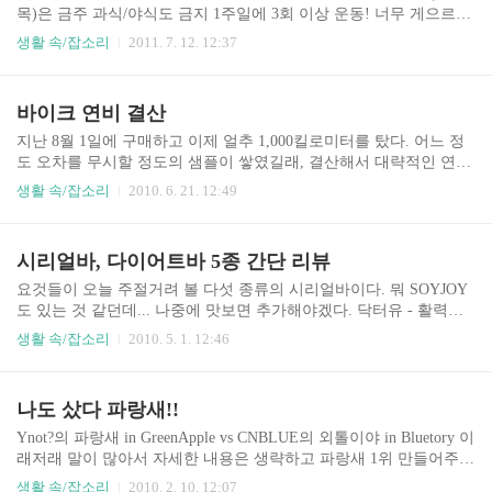
목)은 금주 과식/야식도 금지 1주일에 3회 이상 운동! 너무 게으르고
무계획적인 삶을 살고 있어...
생활 속/잡소리
2011. 7. 12. 12:37
바이크 연비 결산
지난 8월 1일에 구매하고 이제 얼추 1,000킬로미터를 탔다. 어느 정
도 오차를 무시할 정도의 샘플이 쌓였길래, 결산해서 대략적인 연비
를 살펴보려고 한다. 뭔소리지 -_-; 8월 3회 주유 11,803원 9월 5회 주
생활 속/잡소리
2010. 6. 21. 12:49
유 18,470원 10월 5회 주유 21,808원 11월 3회 주유 12,392원 넉 달에,
16회 주유, 약 1,000km, 64,476원 휘발유 가격을 1,650원/l라고 가정
하면 25.6 km/l 정도라는 얘기인데, 시내주행에 급정거, 급출발을 많
시리얼바, 다이어트바 5종 간단 리뷰
이해서 그런가? 연비가 정말 최악이구만, 1,700원이라고 해도 27km/l
가 안 넘네. 아~ 갑자기 기변 욕구가 확 생기네...:( +20100621) 다음
요것들이 오늘 주절거려 볼 다섯 종류의 시리얼바이다. 뭐 SOYJOY
1,000킬로미터는 약 24 km/l였음. 자세한 내역은 첨부된 엑셀파일
도 있는 것 같던데... 나중에 맛보면 추가해야겠다. 닥터유 - 활력충
로...
전 에너지바 1봉지 40g에 195kcal 오리온 (다이어트, 시리얼)바 중에
생활 속/잡소리
2010. 5. 1. 12:46
서 최근 새로 추가된 라인업이다. 내용물에 초콜렛이 들어가서 그런
지 다른 것 보다 칼로리가 꽤 높다. 견과류(너트) 36%, 시리얼 11%,
과일 8%로 구성되어 있고 달달한 맛에 많이 달지는 않고, 고소하기
나도 샀다 파랑새!!
도 하고, 많이 딱딱하지도 않아서 잘 넘어간다. 근데 열량이 높아서
아무래도 다이어트 용도로는 부적합하지 않나 생각한다. 닥터유 -
Ynot?의 파랑새 in GreenApple vs CNBLUE의 외톨이야 in Bluetory 이
가벼워지는 99칼로리바 1봉지 28g에 99kcal 몰랐는데 무게가 상당히
래저래 말이 많아서 자세한 내용은 생략하고 파랑새 1위 만들어주기
가볍네? 초콜릿이 위에 살짝만 얹혀 있는 정도라서 그런가보다. 시
프로젝트가 있어서 멋져보여서 참여했다. 은근 참여하게 만든다. ㅋ
생활 속/잡소리
2010. 2. 10. 12:07