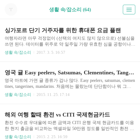
생활 속/잡소리 (64)
싱가포르 단기 거주자를 위한 휴대폰 요금 플랜
여행자라면 아무 걱정없이 (선택의 여지도 많지 않으므로) 선불심을
쓰면 된다. 데이터를 위주로 약 일주일 가량 유효한 심을 공항이나
편의점 등지에서 판매하므로 구매해서 쓰면 된다. 1년 남짓 거주하
생활 속/잡소리
2017. 3. 5. 16:57
게 될 사람이라면 고려할 옵션이 많아지긴 하지만, 통화나 문자를 많
이 사용하지 않을거라면 사실상 크게 다르지는 않다. 먼저 Singtel의
경우 SIM ONLY PLAN이 있다. 휴대폰은 사용자가 가져오고 회선만
영국 귤 Easy peelers, Satsumas, Clementines, Tangerines, Mandarins
쓰는 선불심과 거의 유사한 형태. 혜택은 다음과 같다. 3GB Local dat
a + 2GB Singtel WiFi150분 통화500 SMS이게 20 SGD 기본 플랜이고,
영국 마트에 가면 귤 종류가 겁나 많다. Easy peelers, satsumas, clemen
받는 전화 무료 (싱가포르는 받는 전화도 돈이 든다) 등의 자잘한 혜
tines, tangerines, mandarins. 처음에는 몰랐는데 단단함이나 뭐 그런
택이 있다. 데이터나 통화가 더 필요하다면 여기에 add-on..
게 다르다 싶더니 가격표에 붙어 있는 이름이 다른 것을 보고 알아챘
생활 속/잡소리
2015. 11. 25. 17:14
다. http://goodfruitguide.co.uk/p6532/http://seattlemom.tistory.com/595/
일단 easy peelers는 귤 종류를 총칭하는 말인 것 같은데 이와 비슷하
게 mandarins이 다른 모든 것들을 아우르는 말이다. tangerines는 껍질
해외 여행 할때 환전 vs CITI 국제현금카드
이 얇고 단단하고 잘 안까지는데 언젠가 먹어봤던 천혜향 같은 식감
이다. 물론 단맛은 천혜향이랑은 좀 거리가 멀고, 가끔 씨가 씹히기
환전 수수료 우대율에 따른 금액과 CITI 은행 국제 현금카드를 이용
도 해서 다른 것과 비교해서 더 나은 점을..
한 현지 출금을 비교하는 엑셀파일 50만원 정도를 일반적인 환전 수
수료 우대율 (60% 가정)에 환전했을 때, CITI 국제 현금카드로 현지
생활 속/잡소리
2015. 2. 25. 16:59