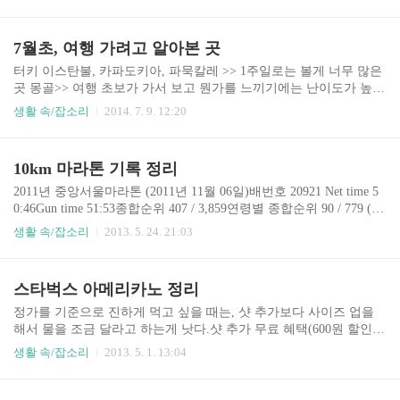
에서 출금할 때 약 5천원의 이득이 있다.
7월초, 여행 가려고 알아본 곳
터키 이스탄불, 카파도키아, 파묵칼레 >> 1주일로는 볼게 너무 많은
곳 몽골>> 여행 초보가 가서 보고 뭔가를 느끼기에는 난이도가 높은
곳? 뉴질랜드 퀸슬랜드, 크라이스트 처치 등 >> 생각보다 7월초 뉴
생활 속/잡소리
2014. 7. 9. 12:20
질랜드는 너무 겨울, 멀기도 하고 네팔 포카라, 안나푸르나 트래킹>
> 우기라서 거머리가 뚝뚝 떨어진다는 그 곳... 필리핀 팔라완 코론
푸에르토 프린세사 >> 우기라네... 비가 많이 온다네... 볼리비아, 페
10km 마라톤 기록 정리
루>> 가는데만 30시간이 넘을 것으로 예상 결론은, 1주일로는 참 갈
데가 없다는 것!
2011년 중앙서울마라톤 (2011년 11월 06일)배번호 20921 Net time 5
0:46Gun time 51:53종합순위 407 / 3,859연령별 종합순위 90 / 779 (남
자 20대)기온 14.6도풍속 3.9m/s습도 79.8% 기록증에 나온 정보가 다
생활 속/잡소리
2013. 5. 24. 21:03
양하고 상당히 자세하게 알려준다. 비가 와서 엄청 맞고 뛰었던 기억
이 난다. 뛰기 전에는 엄청 추웠는데, 뛰고 나니까 비가 그다지 나쁘
진 않았다. 너무 많이 와서 부담스럽긴 했었지. 2012년 아디다스 MB
스타벅스 아메리카노 정리
C 한강마라톤 (2012년 04월 08일)참가번호 10202기록 51:18순위 616
/ 4344 2012년 뉴발란스 레이스 NB Race (2012년 06월 10일)기록증이
정가를 기준으로 진하게 먹고 싶을 때는, 샷 추가보다 사이즈 업을
없다.굉장히 기록이 퇴보했던 기억이 난다. 2012년 WE RUN ..
해서 물을 조금 달라고 하는게 낫다.샷 추가 무료 혜택(600원 할인)
과 12개 별 리워드 적립시 무료 쿠폰(약 300원 할인)의 효과로 샷 추
생활 속/잡소리
2013. 5. 1. 13:04
가 음료는 스타벅스 카드를 사용하는 편이 낫다.그 외에는 무조건 U
&D가 이익.텀블러 할인 이거 무시 못한다. 사이즈가 커질수록 용량
대비 샷의 비율이 높아져서 진해진다.어떤 사이즈이던지 샷 추가를