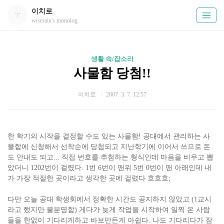
이치로
wiserain's monolog
생활 속/잡소리
사물함 당첨!!
이치로
2007. 3. 7. 12:57
한 학기의 시작을 결정할 수도 있는 사물함! 공대에서 관리하는 사
물함에 신청해서 선착순에 당첨되고 지난학기에 이어서 쓰므로 돈
도 안내도 되고... 직접 번호를 추첨하는 형식인데 마음을 비우고 뽑
았더니 1202번이 걸렸다. 1번 6번이 맨위 5번 0번이 맨 아래인데 내
가 가장 적절한 곳이라고 생각한 곳에 걸렸다 흐흐흐;
다만 오늘 공대 학생회에서 정확한 시간도 공지하지 않았고 (1교시
라고 했지만 불분명함) 게다가 늦게 작업을 시작하여 일찍 온 사람
들을 한없이 기다리게하고 바보만든게 아쉽다. 나도 기다리다가 잠