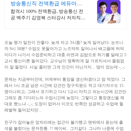
방송통신직 전액환급 에듀마켓
수강료 전액 환급, 교재포함
합격시 100% 전액환급, 방송통신 전
공 백주기 김영복 스타강사 저자직강
통신이론
오늘 뭔가 일진이 안좋다. 늦게 자고 3시쯤? 늦게 일어났다. 눈뜨니
까 9시 50분? 수업도 못들어가고 느즈막히 일어나서 배고픔에 허덕
이다가 나가서 수업준비하고 대충 라면과 김밥으로 허기를 달래고 5
교시 통신이론 들어갔다. 교수님이 명확하게 잘 가르치셔서 졸림없
이 잘 들었다. 사실 졸리면 그게 인간이 아닌거지... 많이 잤는데 -_-;
문제는 지금부터인데, 어제부터 통장을 갱신하겠다고 맘 먹었다. 그
래서 1시 조금 넘은 시간에 갔건만 창구직원도 적고 대기자수도 15
명이나되고, 그래서 포기하고 다시 5교시 마치고 쉬는시간에 갔건만
그래도 좀 기다리느라 수업시간에 늦었다. 그렇다고 통장갱신을 제
대로 했느냐 -_-; 도장이 없어서 이것도 반쪽만 성공하고 수업에 헐
레벌떡 들어갔지만...
친구가 잡아놓은 앞자리에는 접근이 불가했고 맨뒤에서 듣는데 출
석을 불렀다는 문자한통..!! 에이씨.. 그지같다. 그나마 나중에 수업