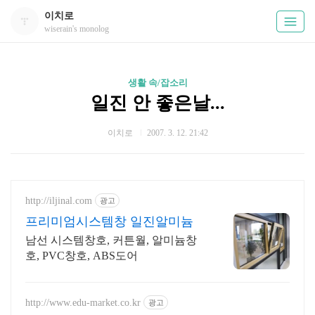
이치로
wiserain's monolog
생활 속/잡소리
일진 안 좋은날...
이치로
2007. 3. 12. 21:42
http://iljinal.com
광고
프리미엄시스템창 일진알미늄
남선 시스템창호, 커튼월, 알미늄창
호, PVC창호, ABS도어
http://www.edu-market.co.kr
광고