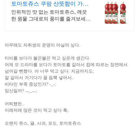
토마토쥬스 쿠팡 산뜻함이 가득
상쾌하게
인위적인 맛 없는 토마토쥬스, 깨끗
한 원물 그대로의 풍미를 즐겨보세
요. 부족한 야채 섭취, 이제 쉽고 간편
하게 쿠팡에서 보충하고 에너지를 느
껴보세요.
아무래도 자취생의 운명이 아닐까 싶다.
티비를 보다가 불끈불끈 먹고 싶은게 생긴다.
어제 모 드라마를 보다가 토마토를 갈아서 컵에 따르는 장면에서
넘어갈 뻔했다. 아 너무 먹고 싶다. 지금까지도;
잘 갈아서 거기다가 꿀 듬뿍 넣어서..
비타민 부족 증상인가? -_-;
임신일까? ㅡ_ㅡ;
어찌됐든..
이래저래 많은 것이 먹고 싶다 흑;
오렌지 쥬스, 귤, 사과, 포도, 토마토쥬스