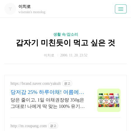
이치로
wiserain's monolog
생활 속/잡소리
갑자기 미친듯이 먹고 싶은 것
이치로
2006. 11. 20. 23:52
https://brand.naver.com/yakult
광고
당저감 25% 하루야채! 여름에도
하루야채로 관리해요
당은 줄이고, 1일 야채권장량 350g은
그대로! 나에게 딱 맞는 100% 유기농
30가지 야채가 한 병에!
http://m.coupang.com
광고