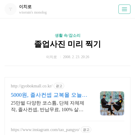
이치로
wiserain's monolog
생활 속/잡소리
졸업사진 미리 찍기
이치로
2008. 2. 23. 20:26
http://gyobokmall.co.kr/
광고
5000원, 졸사컨셉 교복몰 오늘배
송 오늘도착 택배대여
25만벌 다양한 코스튬, 단체 자체제
작, 졸사컨셉, 반납무료, 100% 살균
세탁 졸사 코스프레, 졸업가운 각종
의상대여 25만벌 보유, 100%세탁 반
납 무료
https://www.instagram.com/tao_pangyo/
광고