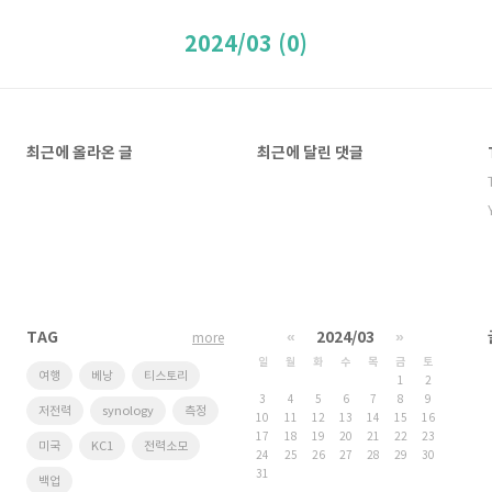
2024/03 (0)
최근에 올라온 글
최근에 달린 댓글
TAG
«
2024/03
»
more
일
월
화
수
목
금
토
여행
베낭
티스토리
1
2
3
4
5
6
7
8
9
저전력
synology
측정
10
11
12
13
14
15
16
17
18
19
20
21
22
23
미국
KC1
전력소모
24
25
26
27
28
29
30
31
백업