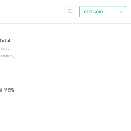
CATEGORY
Total
Today
Yesterday
글 보관함