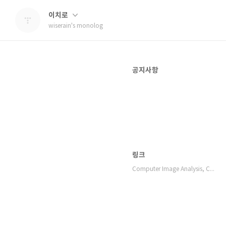
이치로
wiserain's monolog
공지사항
링크
Computer Image Analysis, Compu…