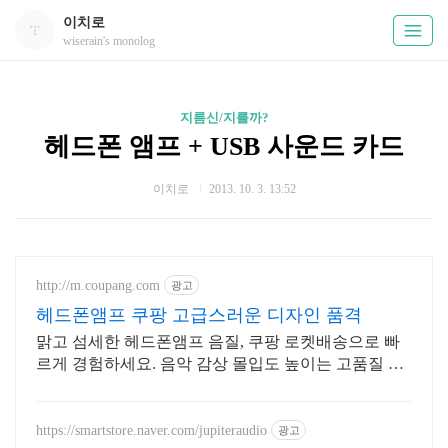
이치로
wiserain's monolog
지름신/지를까?
헤드폰 앰프 + USB 사운드 카드
이치로
2013. 10. 3. 13:52
http://m.coupang.com
광고
헤드폰앰프 쿠팡 고급스러운 디자인 품격
맑고 섬세한 헤드폰앰프 음질, 쿠팡 로켓배송으로 빠
르게 경험하세요. 음악 감상 몰입도 높이는 고품질 사
운드를 와우회원 30일 무료반품으로 만나보세요.
https://smartstore.naver.com/jupiteraudio
광고